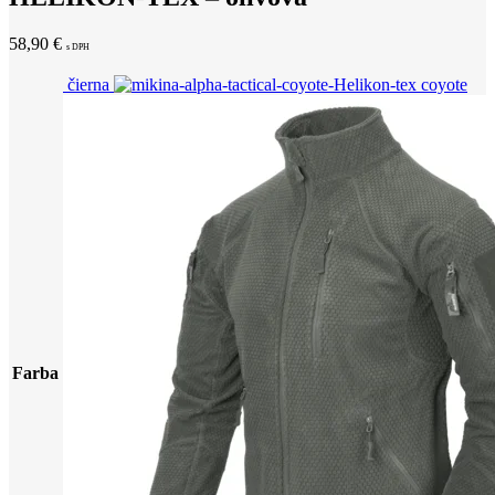
58,90
€
s DPH
čierna
coyote
Farba