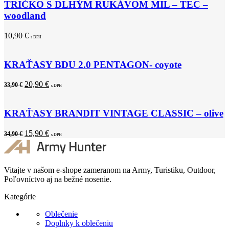
TRIČKO S DLHÝM RUKÁVOM MIL – TEC –
woodland
10,90
€
s DPH
KRAŤASY BDU 2.0 PENTAGON- coyote
20,90
€
33,90
€
s DPH
KRAŤASY BRANDIT VINTAGE CLASSIC – olive
15,90
€
34,90
€
s DPH
Vitajte v našom e-shope zameranom na Army, Turistiku, Outdoor,
Poľovníctvo aj na bežné nosenie.
Kategórie
Oblečenie
Doplnky k oblečeniu