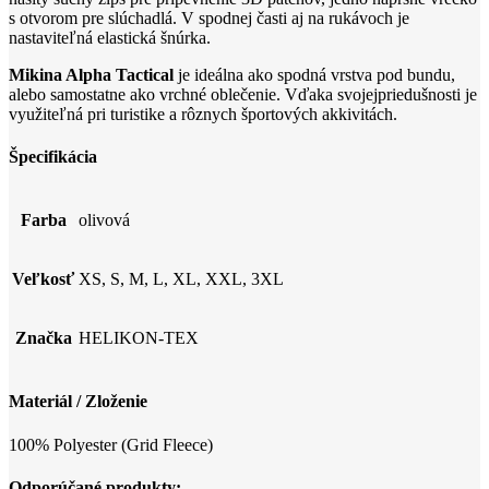
s otvorom pre slúchadlá. V spodnej časti aj na rukávoch je
nastaviteľná elastická šnúrka.
Mikina Alpha Tactical
je ideálna ako spodná vrstva pod bundu,
alebo samostatne ako vrchné oblečenie. Vďaka svojejpriedušnosti je
využiteľná pri turistike a rôznych športových akkivitách.
Špecifikácia
Farba
olivová
Veľkosť
XS, S, M, L, XL, XXL, 3XL
Značka
HELIKON-TEX
Materiál / Zloženie
100% Polyester (Grid Fleece)
Odporúčané produkty: