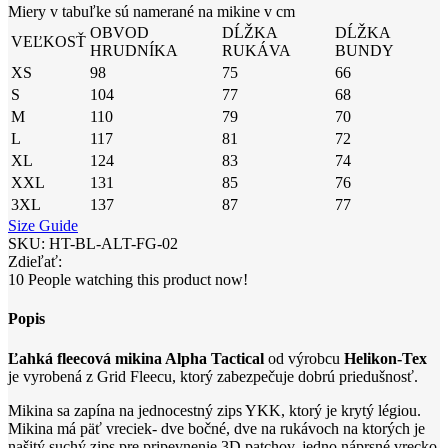
Miery v tabuľke sú namerané na mikine v cm
OBVOD
DĹŽKA
DĹŽKA
VEĽKOSŤ
HRUDNÍKA
RUKÁVA
BUNDY
XS
98
75
66
S
104
77
68
M
110
79
70
L
117
81
72
XL
124
83
74
XXL
131
85
76
3XL
137
87
77
Size Guide
SKU:
HT-BL-ALT-FG-02
Zdieľať:
10
People watching this product now!
Popis
Ľahká fleecová mikina Alpha Tactical
od výrobcu
Helikon-Tex
je vyrobená z Grid Fleecu, ktorý zabezpečuje dobrú priedušnosť.
Mikina sa zapína na jednocestný zips YKK, ktorý je krytý légiou.
Mikina má päť vreciek- dve bočné, dve na rukávoch na ktorých je
našitý suchý zips pre pripevnenie 3D patchov, jedno náprsné vrecko