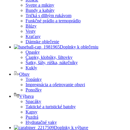
Svetre a mikiny
Bundy a kabáty
Tričká s dllhým rukávom
Funkčné prádlo a termoprádlo
Blúzy
Vesty
Kraťasy
Dámske oblečenie
Doplnky k oblečeniu
Opasky
Čiapky, klobúky, šiltovky
Šatky, šály, rúška, nákrčníky
Kukly
Obuv
Topánky
Impregnácia a ošetrovanie obuvi
Ponožky
Výbava
Spacáky
Taktické a turistické batohy
Kapsy
Puzdrá
Hydratačné vaky
Doplnky k výbave