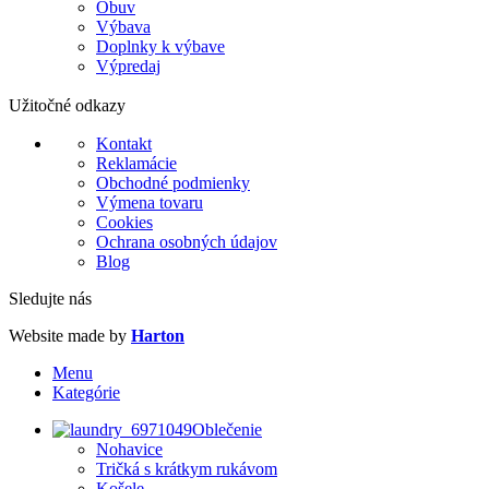
Obuv
Výbava
Doplnky k výbave
Výpredaj
Užitočné odkazy
Kontakt
Reklamácie
Obchodné podmienky
Výmena tovaru
Cookies
Ochrana osobných údajov
Blog
Sledujte nás
Website made by
Harton
Menu
Kategórie
Oblečenie
Nohavice
Tričká s krátkym rukávom
Košele