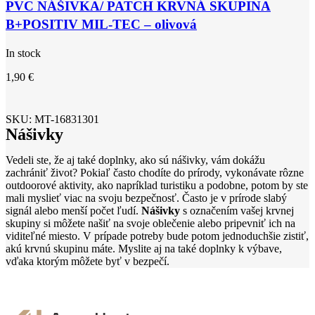
PVC NÁŠIVKA/ PATCH KRVNÁ SKUPINA
B+POSITIV MIL-TEC – olivová
In stock
1,90
€
SKU:
MT-16831301
Nášivky
Vedeli ste, že aj také doplnky, ako sú nášivky, vám dokážu
zachrániť život? Pokiaľ často chodíte do prírody, vykonávate rôzne
outdoorové aktivity, ako napríklad turistiku a podobne, potom by ste
mali myslieť viac na svoju bezpečnosť. Často je v prírode slabý
signál alebo menší počet ľudí.
Nášivky
s označením vašej krvnej
skupiny si môžete našiť na svoje oblečenie alebo pripevniť ich na
viditeľné miesto. V prípade potreby bude potom jednoduchšie zistiť,
akú krvnú skupinu máte. Myslite aj na také doplnky k výbave,
vďaka ktorým môžete byť v bezpečí.