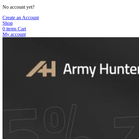
No account yet?
Create an Account
Shop
0
items
Cart
My account