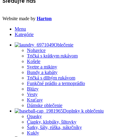
Sledujte nás
Website made by
Harton
Menu
Kategórie
Oblečenie
Nohavice
Tričká s krátkym rukávom
Košele
Svetre a mikiny
Bundy a kabáty
Tričká s dllhým rukávom
Funkčné prádlo a termoprádlo
Blúzy
Vesty
Kraťasy
Dámske oblečenie
Doplnky k oblečeniu
Opasky
Čiapky, klobúky, šiltovky
Šatky, šály, rúška, nákrčníky
Kukly