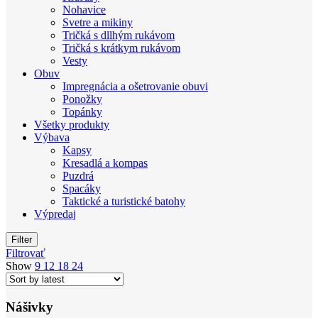
Nohavice
Svetre a mikiny
Tričká s dllhým rukávom
Tričká s krátkym rukávom
Vesty
Obuv
Impregnácia a ošetrovanie obuvi
Ponožky
Topánky
Všetky produkty
Výbava
Kapsy
Kresadlá a kompas
Puzdrá
Spacáky
Taktické a turistické batohy
Výpredaj
Filter
Filtrovať
Show
9
12
18
24
Nášivky