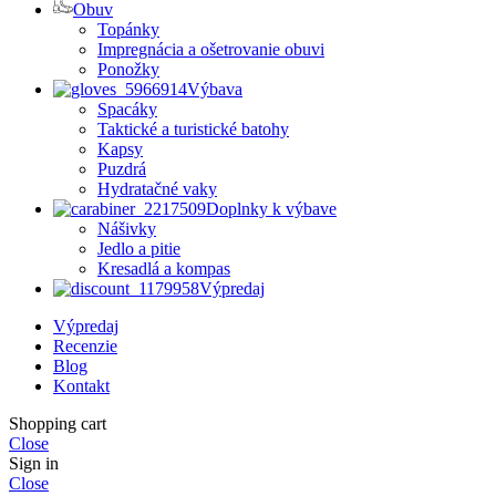
Obuv
Topánky
Impregnácia a ošetrovanie obuvi
Ponožky
Výbava
Spacáky
Taktické a turistické batohy
Kapsy
Puzdrá
Hydratačné vaky
Doplnky k výbave
Nášivky
Jedlo a pitie
Kresadlá a kompas
Výpredaj
Výpredaj
Recenzie
Blog
Kontakt
Shopping cart
Close
Sign in
Close