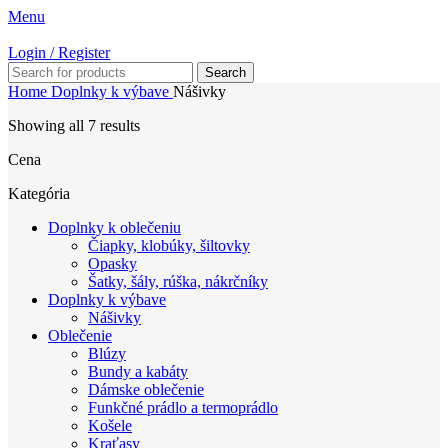
Menu
Login / Register
Search
Home
Doplnky k výbave
Nášivky
Showing all 7 results
Cena
Kategória
Doplnky k oblečeniu
Čiapky, klobúky, šiltovky
Opasky
Šatky, šály, rúška, nákrčníky
Doplnky k výbave
Nášivky
Oblečenie
Blúzy
Bundy a kabáty
Dámske oblečenie
Funkčné prádlo a termoprádlo
Košele
Kraťasy