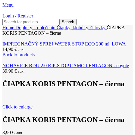
Menu
Login / Register
Search
Home
Doplnky k oblečeniu
Čiapky, klobúky, šiltovky
ČIAPKA
KORIS PENTAGON – čierna
IMPREGNAČNÝ SPREJ WATER STOP ECO 200 ml, LOWA
14,90
€
s DPH
Back to products
NOHAVICE BDU 2.0 RIP-STOP CAMO PENTAGON - coyote
39,90
€
s DPH
ČIAPKA KORIS PENTAGON – čierna
Click to enlarge
ČIAPKA KORIS PENTAGON – čierna
8,90
€
s DPH