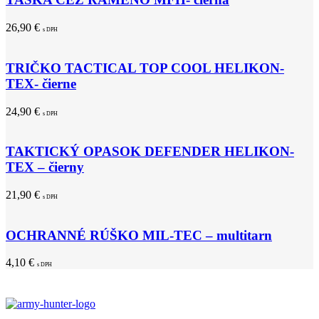
26,90
€
s DPH
TRIČKO TACTICAL TOP COOL HELIKON-
TEX- čierne
24,90
€
s DPH
TAKTICKÝ OPASOK DEFENDER HELIKON-
TEX – čierny
21,90
€
s DPH
OCHRANNÉ RÚŠKO MIL-TEC – multitarn
4,10
€
s DPH