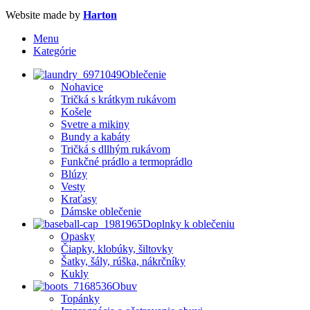
Website made by
Harton
Menu
Kategórie
Oblečenie
Nohavice
Tričká s krátkym rukávom
Košele
Svetre a mikiny
Bundy a kabáty
Tričká s dllhým rukávom
Funkčné prádlo a termoprádlo
Blúzy
Vesty
Kraťasy
Dámske oblečenie
Doplnky k oblečeniu
Opasky
Čiapky, klobúky, šiltovky
Šatky, šály, rúška, nákrčníky
Kukly
Obuv
Topánky