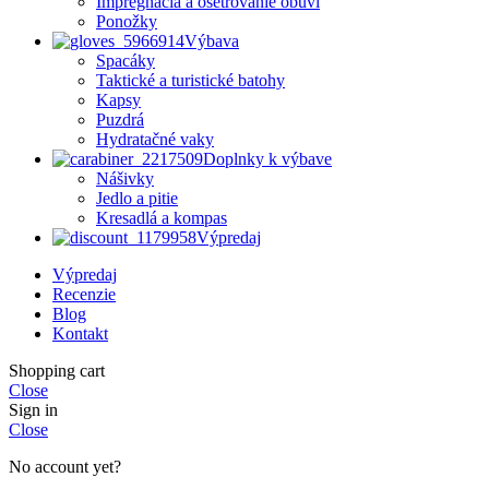
Impregnácia a ošetrovanie obuvi
Ponožky
Výbava
Spacáky
Taktické a turistické batohy
Kapsy
Puzdrá
Hydratačné vaky
Doplnky k výbave
Nášivky
Jedlo a pitie
Kresadlá a kompas
Výpredaj
Výpredaj
Recenzie
Blog
Kontakt
Shopping cart
Close
Sign in
Close
No account yet?