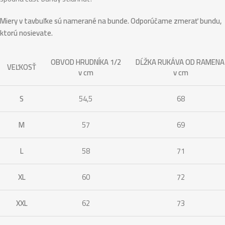
Miery v tavbuľke sú namerané na bunde. Odporúčame zmerať bundu,
ktorú nosievate.
OBVOD HRUDNÍKA 1/2
DĹŽKA RUKÁVA OD RAMEN
VEĽKOSŤ
v cm
v cm
S
54,5
68
M
57
69
L
58
71
XL
60
72
XXL
62
73