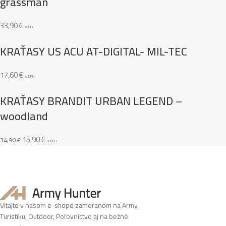
grassman
33,90
€
s DPH
KRAŤASY US ACU AT-DIGITAL- MIL-TEC
17,60
€
s DPH
KRAŤASY BRANDIT URBAN LEGEND –
woodland
15,90
€
34,90
€
s DPH
Vitajte v našom e-shope zameranom na Army,
Turistiku, Outdoor, Poľovníctvo aj na bežné