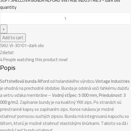
SOFTSHELLOVÁ BUNDA ALFORD VINTAGE INDUSTRIES - dark oliv
quantity
Add to cart
SKU:
VI-30101-dark oliv
Zdieľať:
4
People watching this product now!
Popis
Softshellová bunda Alford
od holandského výrobcu
Vintage Industries
je vhodná na prechodné obdobie. Bunda je odolná voči ľahkému dažďu
a vetru vďaka membráne –
Vodný stĺpec: 5 000 mm, Priedušnosť: 3
000 g/m2
. Zapínanie bundy je na kvalitný YKK zips. Po stranách sú
priestranné kapsy so zapínaním zips. Konce rukávov je možné
stiahnuť pomocou suchých zipsov. Bunda má integrovanú kapucňu so
šiltom, ktorú je možné stiahnuť elastickými šnúrkami. Takisto sa dá i
spodná časť bundy stiahnuť.